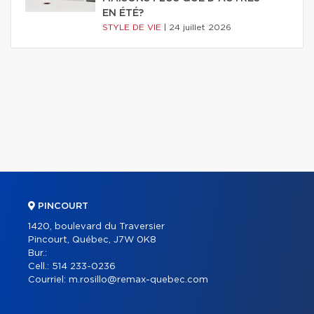
EN ÉTÉ?
STYLE DE VIE
|
24 juillet 2026
PINCOURT
1420, boulevard du Traversier
Pincourt, Québec, J7W 0K8
Bur.:
Cell.:
514 233-0236
Courriel:
m.rosillo@remax-quebec.com