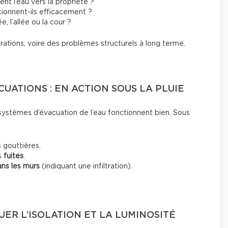
gent l’eau vers la propriété ?
ionnent-ils efficacement ?
e, l’allée ou la cour ?
trations, voire des problèmes structurels à long terme.
CUATIONS : EN ACTION SOUS LA PLUIE
es systèmes d’évacuation de l’eau fonctionnent bien. Sous
 gouttières.
s
fuites
.
ans les murs
(indiquant une infiltration).
UER L’ISOLATION ET LA LUMINOSITÉ