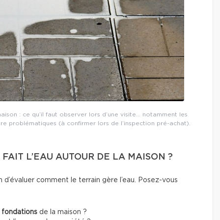
ison : ce qu’il faut observer lors d’une visite… notamment les
tre problématiques (à confirmer lors de l’inspection pré-achat).
 FAIT L’EAU AUTOUR DE LA MAISON ?
n d’évaluer comment le terrain gère l’eau. Posez-vous
 fondations
de la maison ?