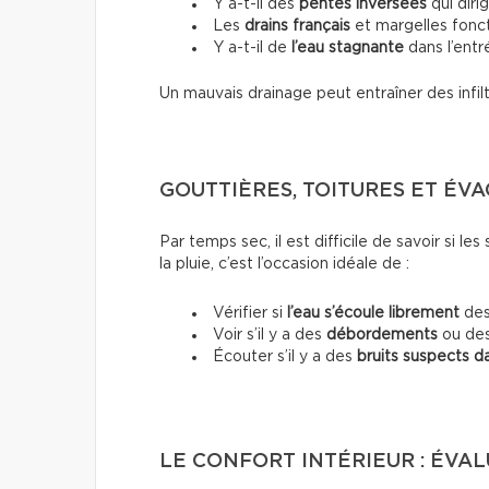
Y a-t-il des
pentes inversées
qui diri
Les
drains français
et margelles fonct
Y a-t-il de
l’eau stagnante
dans l’entré
Un mauvais drainage peut entraîner des infil
GOUTTIÈRES, TOITURES ET ÉVA
Par temps sec, il est difficile de savoir si l
la pluie, c’est l’occasion idéale de :
Vérifier si
l’eau s’écoule librement
des
Voir s’il y a des
débordements
ou de
Écouter s’il y a des
bruits suspects d
LE CONFORT INTÉRIEUR : ÉVAL