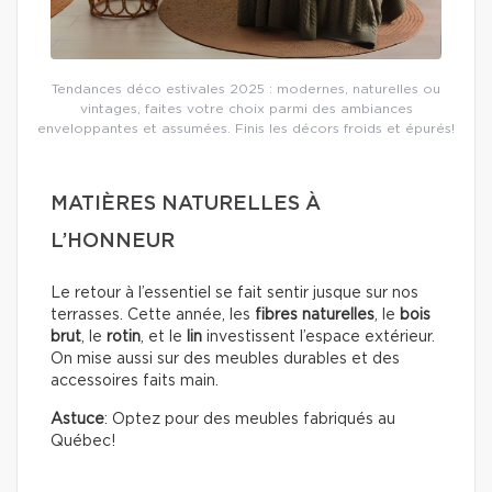
Tendances déco estivales 2025 : modernes, naturelles ou
vintages, faites votre choix parmi des ambiances
enveloppantes et assumées. Finis les décors froids et épurés!
MATIÈRES NATURELLES À
L’HONNEUR
Le retour à l’essentiel se fait sentir jusque sur nos
terrasses. Cette année, les
fibres naturelles
, le
bois
brut
, le
rotin
, et le
lin
investissent l’espace extérieur.
On mise aussi sur des meubles durables et des
accessoires faits main.
Astuce
: Optez pour des meubles fabriqués au
Québec!